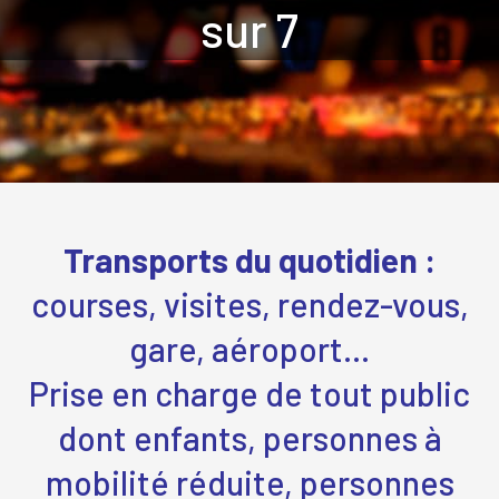
sur 7
Transports du quotidien :
courses, visites, rendez-vous,
gare, aéroport…
Prise en charge de tout public
dont enfants, personnes à
mobilité réduite, personnes